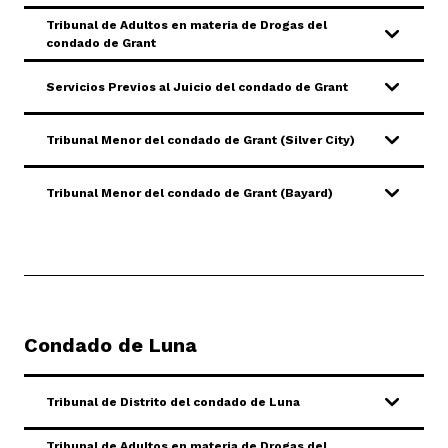
Tribunal de Adultos en materia de Drogas del
condado de Grant
Ofertas de trabajo
Noticias
Servicios Previos al Juicio del condado de Grant
Pago de sanciones y aranceles
Public Records
ADA y adaptaciones
Tribunal Menor del condado de Grant (Silver City)
View site in English
Tribunal Menor del condado de Grant (Bayard)
Condado de Luna
Tribunal de Distrito del condado de Luna
Tribunal de Adultos en materia de Drogas del