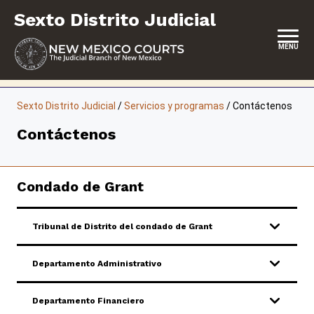
Saltar
Sexto Distrito Judicial
al
contenido
MENU
INICIO
Sexto Distrito Judicial
/
Servicios y programas
/
Contáctenos
UBICACIÓN DEL TRIBUNAL, HORARIO E INFORMACIÓN DE
Contáctenos
CONTACTO
SOBRE ESTE TRIBUNAL DE DISTRITO
Condado de Grant
SERVICIO DE JURADO
REPRESENTACIÓN PROPIA
Tribunal de Distrito del condado de Grant
SERVICIOS Y PROGRAMAS
Departamento Administrativo
FORMULARIOS Y EXPEDIENTES
Departamento Financiero